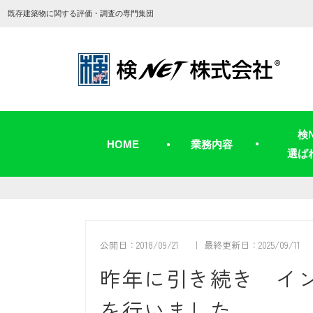
既存建築物に関する評価・調査の専門集団
検
HOME
業務内容
選ば
公開日：
2018/09/21
｜ 最終更新日：
2025/09/11
昨年に引き続き イ
を行いました。