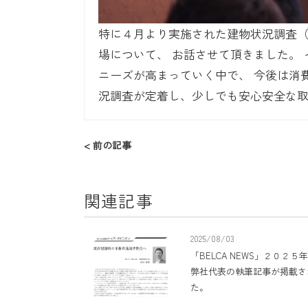
特に４月より実施された建物状況調査
場について、 お話させて頂きました。
ニーズが高まっていく中で、 今後は消
況調査が定着し、少しでも安心安全な
< 前の記事
関連記事
2025/08/03
「BELCA NEWS」２０２５
弊社代表の執筆記事が掲載さ
た。