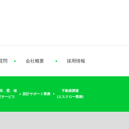
質問
会社概要
採用情報
床、壁、傾
不動産調査
設計サポート業務
定サービス
(エスクロー業務)