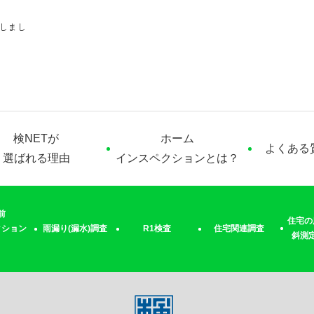
しまし
検NETが
ホーム
よくある
選ばれる理由
インスペクションとは？
前
住宅の
クション
雨漏り(漏水)調査
R1検査
住宅関連調査
斜測