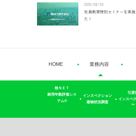
2025/08/03
社員教育特別セミナーを実施
た！
HOME
業務内容
検ＮＥＴ
引渡
耐用年数評価シス
インスペクション
インスペ
テム®
建物状況調査
™